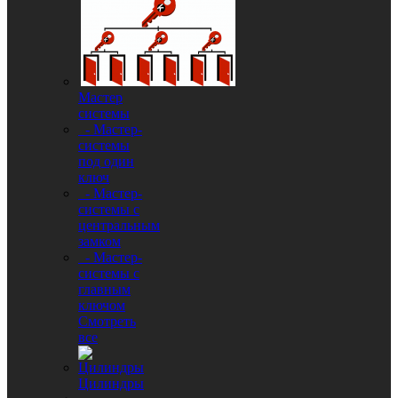
Мастер
системы
- Мастер-
системы
под один
ключ
- Мастер-
системы с
центральным
замком
- Мастер-
системы с
главным
ключом
Смотреть
все
Цилиндры