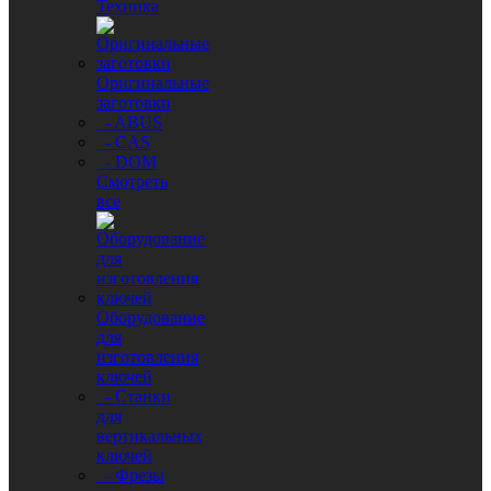
Техника
Оригинальные
заготовки
- ABUS
- CAS
- DOM
Смотреть
все
Оборудование
для
изготовления
ключей
- Станки
для
вертикальных
ключей
- Фрезы