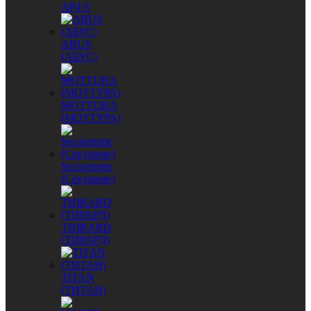
AP4 S
ABUS
(АБУС)
MОTTURA
(МОТТУРА)
Securemme
(Секуриме)
THIRARD
(ТИРАРД)
TITAN
(ТИТАН)