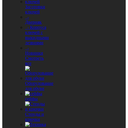
Заготовки
ключей
-
Дверняк
- Корпуса
ключей с
выкидными
лезвиями
-
Новинки
Смотреть
все
Оборудование
для обуви
сейфы
Стенды и
крючки