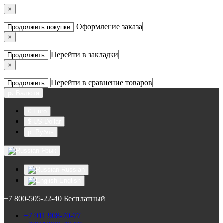
×
Оформление заказа
Продолжить покупки
×
Перейти в закладки
Продолжить
×
Перейти в сравнение товаров
Продолжить
р.
Валюта
€ Euro
$ US Dollar
р. Рубль
Язык
Russian
English
+7 800-505-22-40 Бесплатный
+7 911 908-70-77