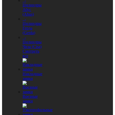
-
Цилиндры
Абус
(Abus)
-
Цилиндры
Герда
(Gerda)
-
Цилиндры
Чиза (Cisa)
Смотреть
все
Накладные
замки
Врезные
замки