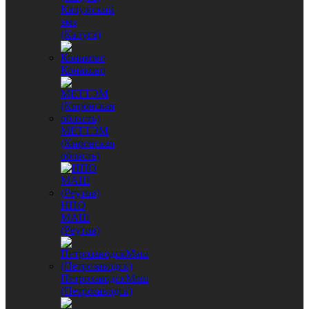
Калужский
эмз
(Калуга)
Конаково
МЕТТЭМ
(Кировская
область)
НПО
МАШ
(Реутов)
ПетрозаводскМаш
(Петрозаводск)