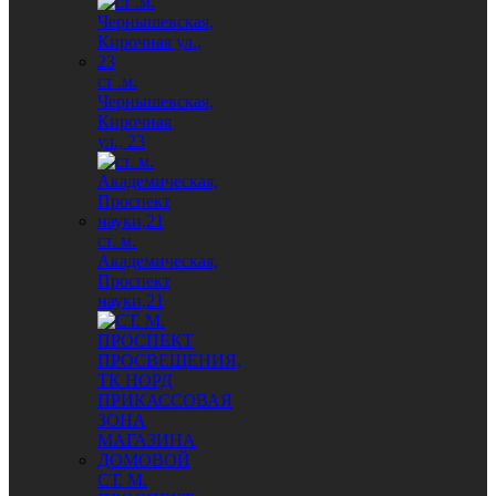
ст .м.
Чернышевская,
Кирочная
ул., 23
ст. м.
Академическая,
Проспект
науки,21
СТ. М.