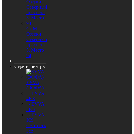
Ст М.
Озерки.
Северный
проспект
5. Место
94
Сервис центры
EVVA
(ЭФФА)
- EVVA
4KS
- EVVA
3KS
- EVVA
ICS
Смотреть
все