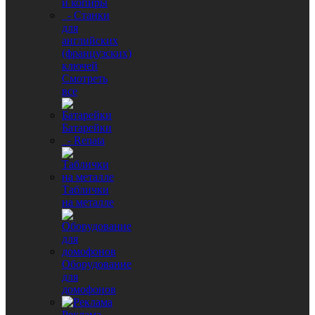
и копиры
- Станки
для
английских
(французских)
ключей
Смотреть
все
Батарейки
- Renata
Таблички
на металле
Оборудование
для
домофонов
Реклама