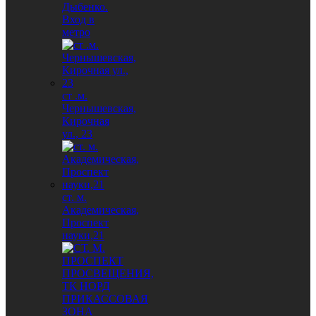
Дыбенко.
Вход в
метро
ст .м.
Чернышевская,
Кирочная
ул., 23
ст. м.
Академическая,
Проспект
науки,21