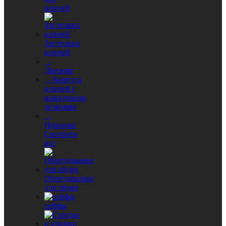
ключей
Заготовки
ключей
-
Дверняк
- Корпуса
ключей с
выкидными
лезвиями
-
Новинки
Смотреть
все
Оборудование
для обуви
сейфы