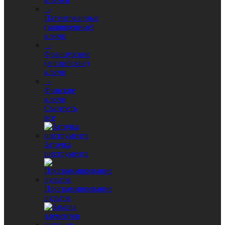
-
Патентованные
(защищенные)
ключи
-
Французские
(английские)
ключи
-
Финские
ключи
Смотреть
все
Заточка
инструмента
Программирование
пультов