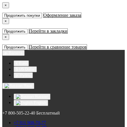
×
Оформление заказа
Продолжить покупки
×
Перейти в закладки
Продолжить
×
Перейти в сравнение товаров
Продолжить
р.
Валюта
€ Euro
$ US Dollar
р. Рубль
Язык
Russian
English
+7 800-505-22-40 Бесплатный
+7 911 908-70-77