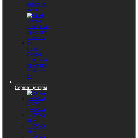
выход из
метро
Ст М.
Озерки.
Северный
проспект
5. Место
94
Сервис центры
EVVA
(ЭФФА)
- EVVA
4KS
- EVVA
3KS
- EVVA