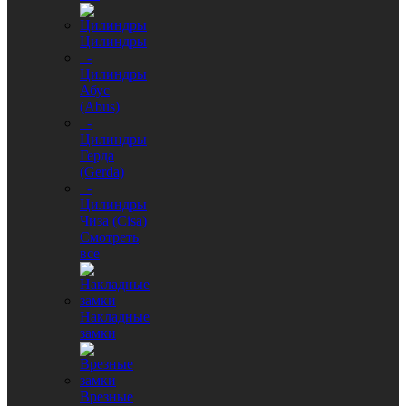
Цилиндры
-
Цилиндры
Абус
(Abus)
-
Цилиндры
Герда
(Gerda)
-
Цилиндры
Чиза (Cisa)
Смотреть
все
Накладные
замки
Врезные