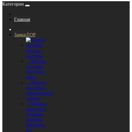
Категории
Главная
Замки
TOP
Мастер
системы
- Мастер-
системы
под один
ключ
- Мастер-
системы с
центральным
замком
- Мастер-
системы с
главным
ключом
Смотреть
все