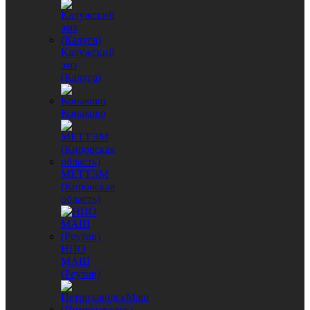
Калужский
эмз
(Калуга)
Конаково
МЕТТЭМ
(Кировская
область)
НПО
МАШ
(Реутов)