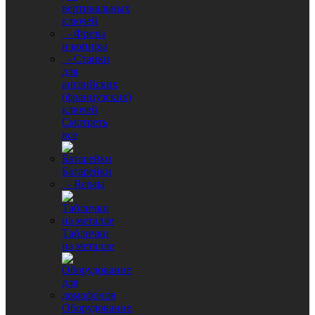
вертикальных
ключей
- Фрезы
и копиры
- Станки
для
английских
(французских)
ключей
Смотреть
все
Батарейки
- Renata
Таблички
на металле
Оборудование