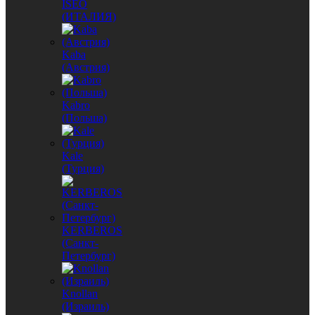
ISEO
(ИТАЛИЯ)
Kaba
(Австрия)
Kabro
(Польша)
Kale
(Турция)
KERBEROS
(Санкт-
Петербург)
Knollan
(Израиль)