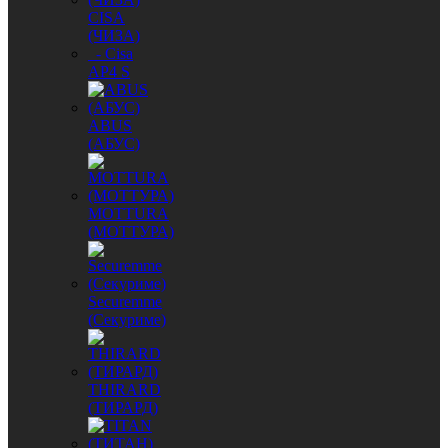
CISA
(ЧИЗА)
- Cisa
AP4 S
ABUS
(АБУС)
MОTTURA
(МОТТУРА)
Securemme
(Секуриме)
THIRARD
(ТИРАРД)