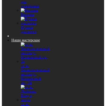
для
домофонов
Реклама
Пульты
для ворот
Наши мастерские
ст. м.
Технологический
институт,
Московский
пр., 34
ст. м.