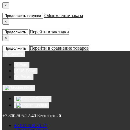
×
Оформление заказа
Продолжить покупки
×
Перейти в закладки
Продолжить
×
Перейти в сравнение товаров
Продолжить
р.
Валюта
€ Euro
$ US Dollar
р. Рубль
Язык
Russian
English
+7 800-505-22-40 Бесплатный
+7 911 908-70-77