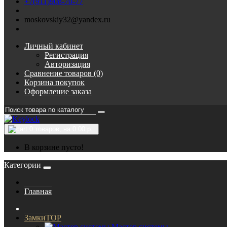
+7(911)908-70-77
moskovskiy32@yandex.ru
Личный кабинет
Регистрация
Авторизация
Сравнение товаров (0)
Корзина покупок
Оформление заказа
0
товаров, на 0.00 р.
В корзине пусто!
Категории
Главная
Замки
TOP
Мастер системы