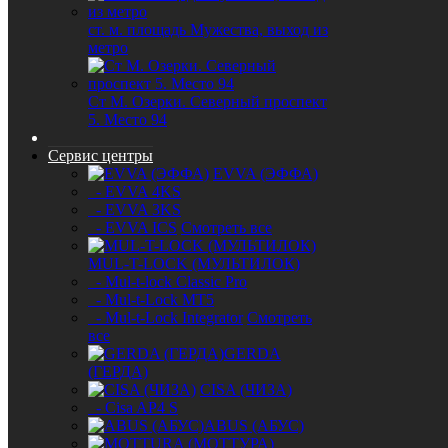
ст. м. площадь Мужества, выход из
метро
Ст М. Озерки. Северный проспект
5. Место 94
Сервис центры
EVVA (ЭФФА)
- EVVA 4KS
- EVVA 3KS
- EVVA ICS
Смотреть все
MUL-T-LOCK (МУЛЬТИЛОК)
- Mul-t-lock Classic Pro
- Mul-t-Lock MT5
- Mul-t-Lock Integrator
Смотреть
все
GERDA
(ГЕРДА)
CISA (ЧИЗА)
- Cisa AP4 S
ABUS (АБУС)