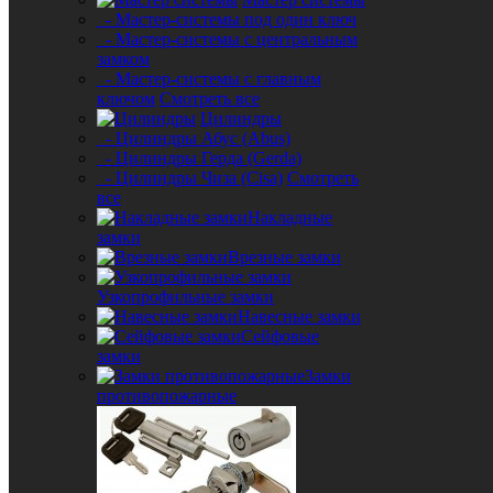
- Мастер-системы под один ключ
- Мастер-системы с центральным
замком
- Мастер-системы с главным
ключом
Смотреть все
Цилиндры
- Цилиндры Абус (Abus)
- Цилиндры Герда (Gerda)
- Цилиндры Чиза (Cisa)
Смотреть
все
Накладные
замки
Врезные замки
Узкопрофильные замки
Навесные замки
Сейфовые
замки
Замки
противопожарные