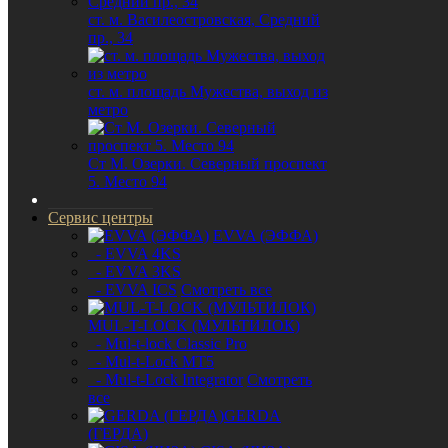
ст. м. Василеостровская, Средний
пр., 34
ст. м. площадь Мужества, выход из
метро
Ст М. Озерки. Северный проспект
5. Место 94
Сервис центры
EVVA (ЭФФА)
- EVVA 4KS
- EVVA 3KS
- EVVA ICS
Смотреть все
MUL-T-LOCK (МУЛЬТИЛОК)
- Mul-t-lock Classic Pro
- Mul-t-Lock MT5
- Mul-t-Lock Integrator
Смотреть
все
GERDA
(ГЕРДА)