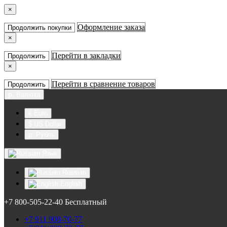
×
Оформление заказа
Продолжить покупки
×
Перейти в закладки
Продолжить
×
Перейти в сравнение товаров
Продолжить
р.
Валюта
€ Euro
$ US Dollar
р. Рубль
Язык
Russian
English
+7 800-505-22-40 Бесплатный
+7 911 908-70-77