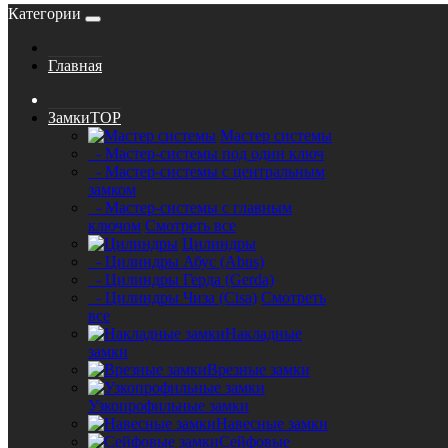
Категории
Главная
Замки
TOP
Мастер системы
- Мастер-системы под один ключ
- Мастер-системы с центральным
замком
- Мастер-системы с главным
ключом
Смотреть все
Цилиндры
- Цилиндры Абус (Abus)
- Цилиндры Герда (Gerda)
- Цилиндры Чиза (Cisa)
Смотреть
все
Накладные
замки
Врезные замки
Узкопрофильные замки
Навесные замки
Сейфовые