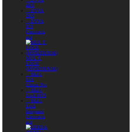
4KS
- EVVA
3KS
- EVVA
ICS
Смотреть
все
MUL-T-
LOCK
(МУЛЬТИЛОК)
- Mul-t-
lock
Classic Pro
- Mul-t-
Lock MT5
- Mul-t-
Lock
Integrator
Смотреть
все