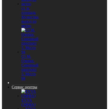
ст. м.
площадь
Мужества,
выход из
метро
Ст М.
Озерки.
Северный
проспект
5. Место
94
Сервис центры
EVVA
(ЭФФА)
- EVVA