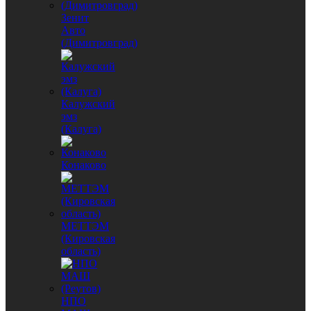
Зенит
Авто
(Димитровград)
Калужский
эмз
(Калуга)
Конаково
МЕТТЭМ
(Кировская
область)
НПО