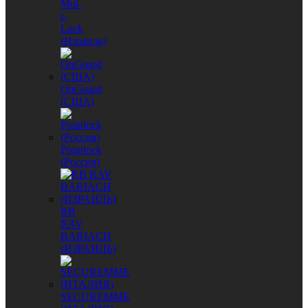
Mul-
t-
Lock
(Израиль)
OnGuard
(США)
Pointlock
(Россия)
RB
RAV
BARIACH
(ИЗРАИЛЬ)
SECUREMME