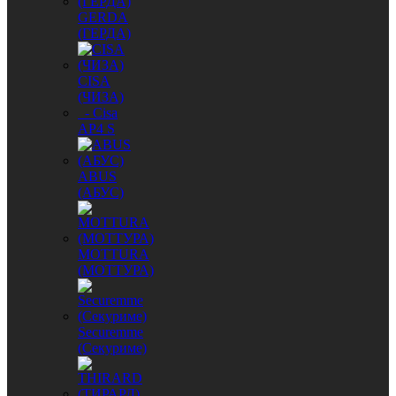
GERDA
(ГЕРДА)
CISA
(ЧИЗА)
- Cisa
AP4 S
ABUS
(АБУС)
MОTTURA
(МОТТУРА)
Securemme
(Секуриме)