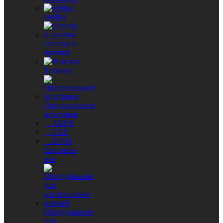
сейфы
Стенды и
крючки
Техника
Оригинальные
заготовки
- ABUS
- CAS
- DOM
Смотреть
все
Оборудование
для