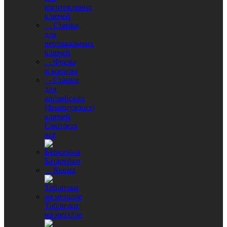
изготовления
ключей
- Станки
для
вертикальных
ключей
- Фрезы
и копиры
- Станки
для
английских
(французских)
ключей
Смотреть
все
Батарейки
- Renata
Таблички
на металле