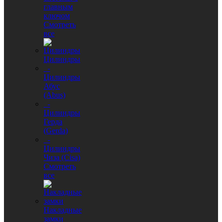
главным
ключом
Смотреть
все
Цилиндры
-
Цилиндры
Абус
(Abus)
-
Цилиндры
Герда
(Gerda)
-
Цилиндры
Чиза (Cisa)
Смотреть
все
Накладные
замки