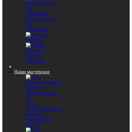
Оборудование
для
домофонов
Реклама
Пульты
для ворот
Наши мастерские
ст. м.
Технологический
институт,
Московский
пр., 34