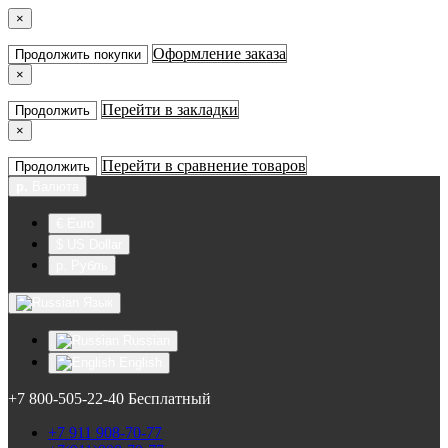
×
Оформление заказа
Продолжить покупки
×
Перейти в закладки
Продолжить
×
Перейти в сравнение товаров
Продолжить
р.
Валюта
€ Euro
$ US Dollar
р. Рубль
Язык
Russian
English
+7 800-505-22-40 Бесплатный
+7 911 908-70-77