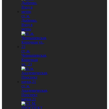
ст. м.
Дыбенко.
Вход в
метро
ст .м.
Чернышевская,
Кирочная
ул., 23
ст. м.
Академическая,
Проспект
науки,21