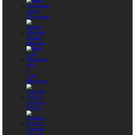
Mauer
(Германия)
Mottura
(Италия)
Mul-
t-
Lock
(Израиль)
OnGuard
(США)
Pointlock
(Россия)