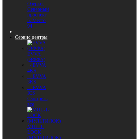
Озерки.
Северный
проспект
5. Место
94
Сервис центры
EVVA
(ЭФФА)
- EVVA
4KS
- EVVA
3KS
- EVVA
ICS
Смотреть
все
MUL-T-
LOCK
(МУЛЬТИЛОК)