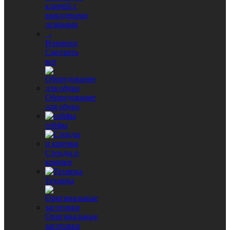
ключей с
выкидными
лезвиями
-
Новинки
Смотреть
все
Оборудование
для обуви
сейфы
Стенды и
крючки
Техника
Оригинальные
заготовки