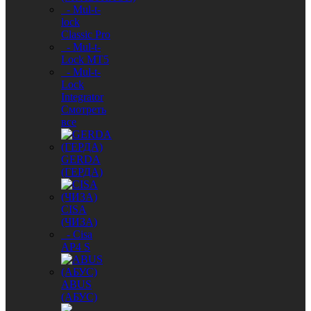
- Mul-t-
lock
Classic Pro
- Mul-t-
Lock MT5
- Mul-t-
Lock
Integrator
Смотреть
все
GERDA
(ГЕРДА)
CISA
(ЧИЗА)
- Cisa
AP4 S
ABUS
(АБУС)