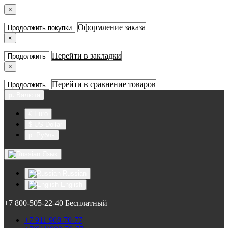
×
Оформление заказа
Продолжить покупки
×
Перейти в закладки
Продолжить
×
Перейти в сравнение товаров
Продолжить
р.
Валюта
€ Euro
$ US Dollar
р. Рубль
Язык
Russian
English
+7 800-505-22-40 Бесплатный
+7 911 908-70-77