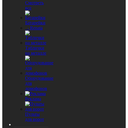
Смотреть
все
Батарейки
- Renata
Таблички
на металле
Оборудование
для
домофонов
Реклама
Пульты
для ворот