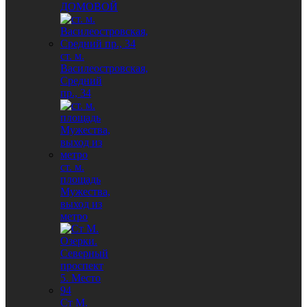
ДОМОВОЙ
ст. м.
Василеостровская,
Средний
пр., 34
ст. м.
площадь
Мужества,
выход из
метро
Ст М.