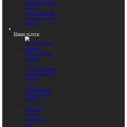
Велосипедные,
мотоциклетные
замки
Наши услуги
Изготовление
ключей
-
Патентованные
(защищенные)
ключи
-
Французские
(английские)
ключи
-
Финские
ключи
Смотреть
все