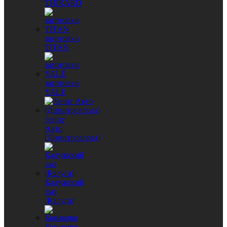
THIRARD
заготовки
TITAN
заготовки
YALE
Зенит
Авто
(Димитровград)
Калужский
эмз
(Калуга)
Конаково