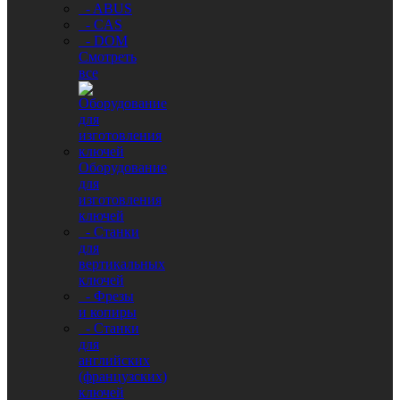
- ABUS
- CAS
- DOM
Смотреть
все
Оборудование
для
изготовления
ключей
- Станки
для
вертикальных
ключей
- Фрезы
и копиры
- Станки
для
английских
(французских)
ключей