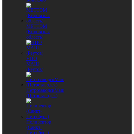
МЕТТЭМ
(Кировская
область)
НПО
МАШ
(Реутов)
ПетрозаводскМаш
(Петрозаводск)
Поливектор
(Санкт-
Петербург)