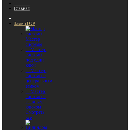
Главная
Замки
TOP
Мастер
системы
- Мастер-
системы
под один
ключ
- Мастер-
системы с
центральным
замком
- Мастер-
системы с
главным
ключом
Смотреть
все