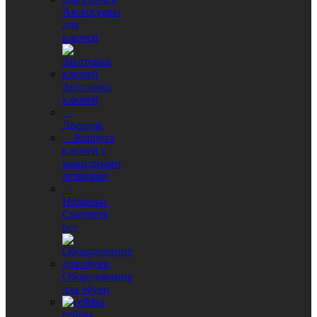
Аксессуары
для
ключей
Заготовки
ключей
-
Дверняк
- Корпуса
ключей с
выкидными
лезвиями
-
Новинки
Смотреть
все
Оборудование
для обуви
сейфы