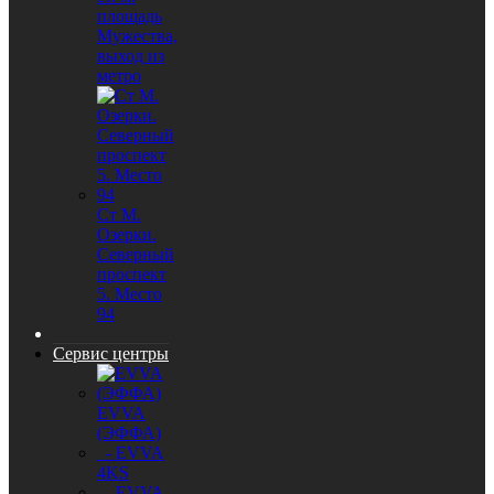
площадь
Мужества,
выход из
метро
Ст М.
Озерки.
Северный
проспект
5. Место
94
Сервис центры
EVVA
(ЭФФА)
- EVVA
4KS
- EVVA