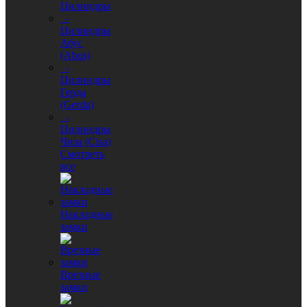
Цилиндры
-
Цилиндры
Абус
(Abus)
-
Цилиндры
Герда
(Gerda)
-
Цилиндры
Чиза (Cisa)
Смотреть
все
Накладные
замки
Врезные
замки