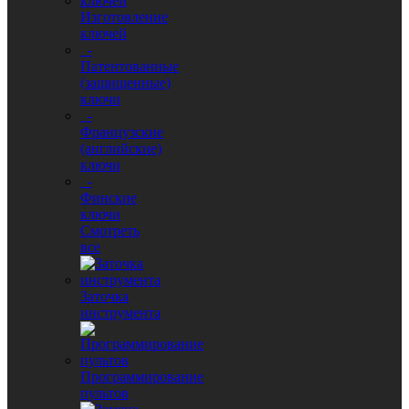
Изготовление
ключей
-
Патентованные
(защищенные)
ключи
-
Французские
(английские)
ключи
-
Финские
ключи
Смотреть
все
Заточка
инструмента
Программирование
пультов