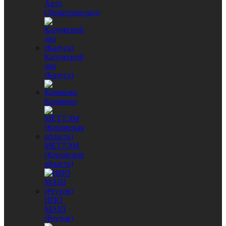
Авто
(Димитровград)
Калужский
эмз
(Калуга)
Конаково
МЕТТЭМ
(Кировская
область)
НПО
МАШ
(Реутов)