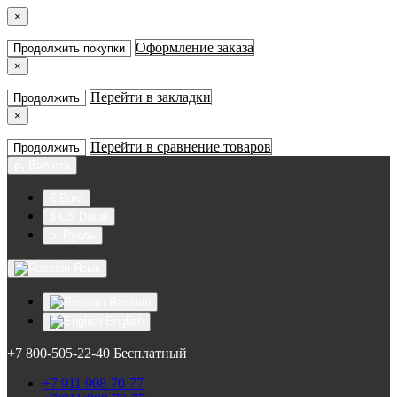
×
Оформление заказа
Продолжить покупки
×
Перейти в закладки
Продолжить
×
Перейти в сравнение товаров
Продолжить
р.
Валюта
€ Euro
$ US Dollar
р. Рубль
Язык
Russian
English
+7 800-505-22-40 Бесплатный
+7 911 908-70-77