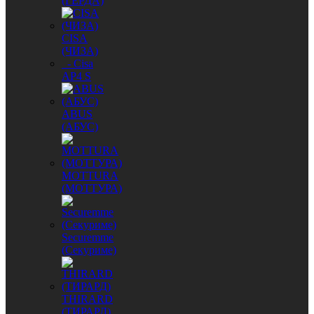
(ГЕРДА)
CISA
(ЧИЗА)
- Cisa
AP4 S
ABUS
(АБУС)
MОTTURA
(МОТТУРА)
Securemme
(Секуриме)
THIRARD
(ТИРАРД)