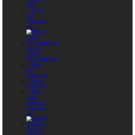
3KS
- EVVA
ICS
Смотреть
все
MUL-T-
LOCK
(МУЛЬТИЛОК)
- Mul-t-
lock
Classic Pro
- Mul-t-
Lock MT5
- Mul-t-
Lock
Integrator
Смотреть
все
GERDA