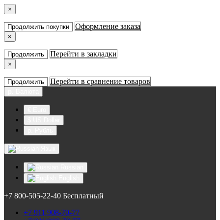
×
Оформление заказа
Продолжить покупки
×
Перейти в закладки
Продолжить
×
Перейти в сравнение товаров
Продолжить
р.
Валюта
€ Euro
$ US Dollar
р. Рубль
Язык
Russian
English
+7 800-505-22-40 Бесплатный
+7 911 908-70-77