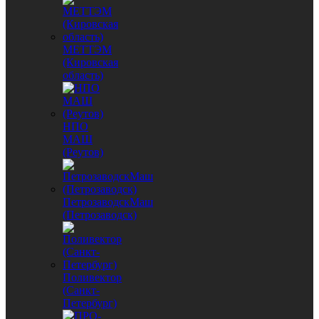
МЕТТЭМ
(Кировская
область)
НПО
МАШ
(Реутов)
ПетрозаводскМаш
(Петрозаводск)
Поливектор
(Санкт-
Петербург)