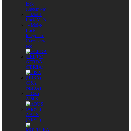
lock
Classic Pro
- Mul-t-
Lock MT5
- Mul-t-
Lock
Integrator
Смотреть
все
GERDA
(ГЕРДА)
CISA
(ЧИЗА)
- Cisa
AP4 S
ABUS
(АБУС)