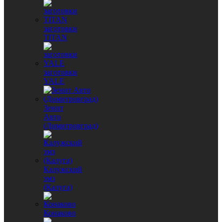
заготовки
TITAN
заготовки
YALE
Зенит
Авто
(Димитровград)
Калужский
эмз
(Калуга)
Конаково