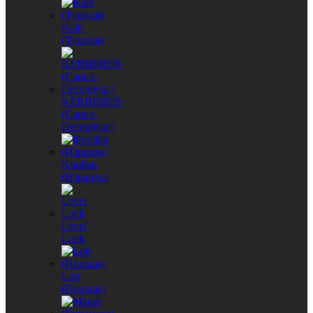
Kale
(Турция)
KERBEROS
(Санкт-
Петербург)
Knollan
(Израиль)
Level
Lock
Lob
(Польша)