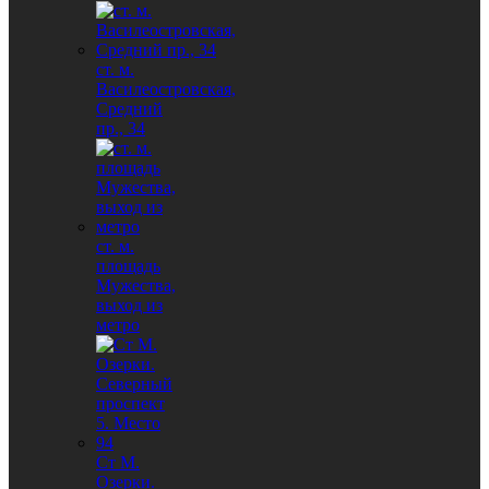
ст. м.
Василеостровская,
Средний
пр., 34
ст. м.
площадь
Мужества,
выход из
метро
Ст М.
Озерки.