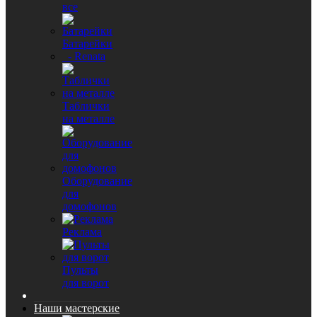
все
Батарейки
- Renata
Таблички
на металле
Оборудование
для
домофонов
Реклама
Пульты
для ворот
Наши мастерские