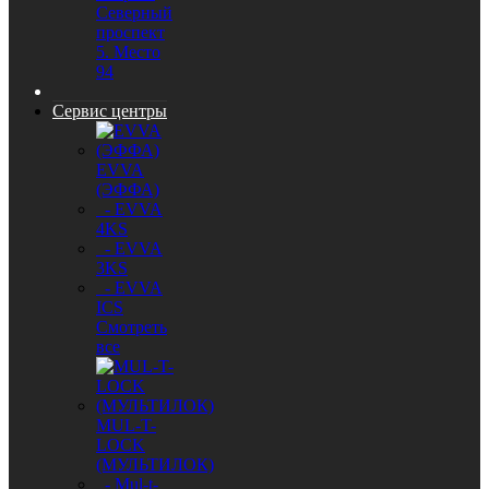
Северный
проспект
5. Место
94
Сервис центры
EVVA
(ЭФФА)
- EVVA
4KS
- EVVA
3KS
- EVVA
ICS
Смотреть
все
MUL-T-
LOCK
(МУЛЬТИЛОК)
- Mul-t-