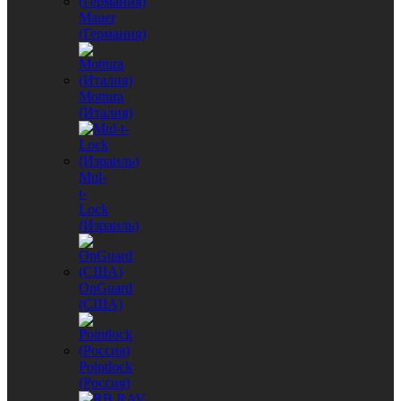
Mauer
(Германия)
Mottura
(Италия)
Mul-
t-
Lock
(Израиль)
OnGuard
(США)
Pointlock
(Россия)