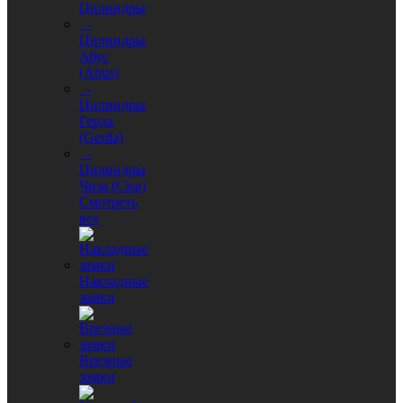
Цилиндры
-
Цилиндры
Абус
(Abus)
-
Цилиндры
Герда
(Gerda)
-
Цилиндры
Чиза (Cisa)
Смотреть
все
Накладные
замки
Врезные
замки