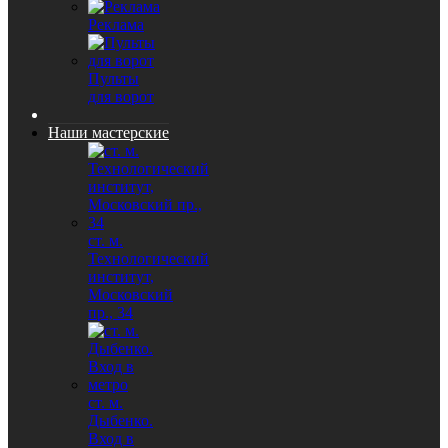
Реклама
Пульты
для ворот
Наши мастерские
ст. м.
Технологический
институт,
Московский
пр., 34
ст. м.
Дыбенко.
Вход в