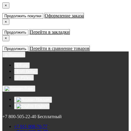
×
Оформление заказа
Продолжить покупки
×
Перейти в закладки
Продолжить
×
Перейти в сравнение товаров
Продолжить
р.
Валюта
€ Euro
$ US Dollar
р. Рубль
Язык
Russian
English
+7 800-505-22-40 Бесплатный
+7 911 908-70-77