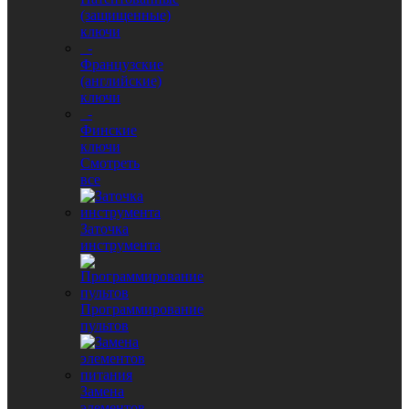
(защищенные)
ключи
-
Французские
(английские)
ключи
-
Финские
ключи
Смотреть
все
Заточка
инструмента
Программирование
пультов
Замена
элементов