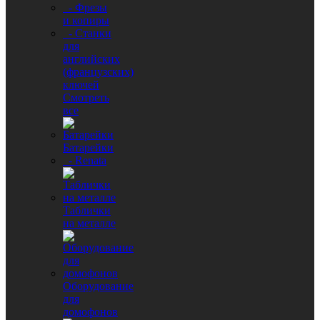
- Фрезы
и копиры
- Станки
для
английских
(французских)
ключей
Смотреть
все
Батарейки
- Renata
Таблички
на металле
Оборудование
для
домофонов