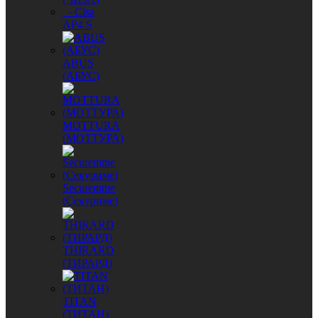
- Cisa
AP4 S
ABUS
(АБУС)
MОTTURA
(МОТТУРА)
Securemme
(Секуриме)
THIRARD
(ТИРАРД)
TITAN
(ТИТАН)