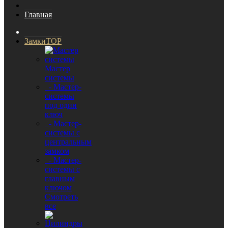
Главная
Замки
TOP
Мастер
системы
- Мастер-
системы
под один
ключ
- Мастер-
системы с
центральным
замком
- Мастер-
системы с
главным
ключом
Смотреть
все