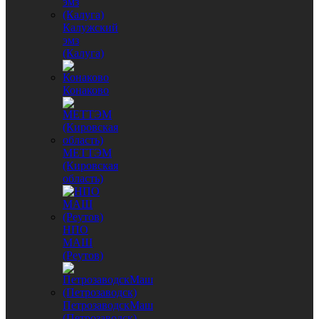
Калужский
эмз
(Калуга)
Конаково
МЕТТЭМ
(Кировская
область)
НПО
МАШ
(Реутов)
ПетрозаводскМаш
(Петрозаводск)