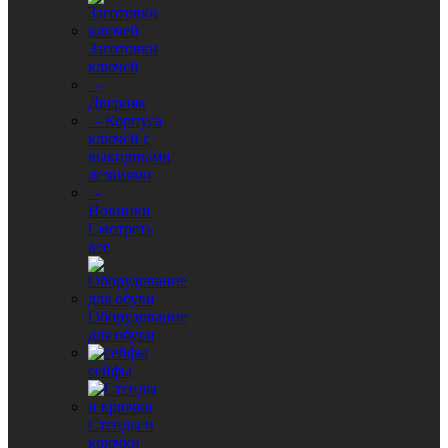
Заготовки
ключей
-
Дверняк
- Корпуса
ключей с
выкидными
лезвиями
-
Новинки
Смотреть
все
Оборудование
для обуви
сейфы
Стенды и
крючки