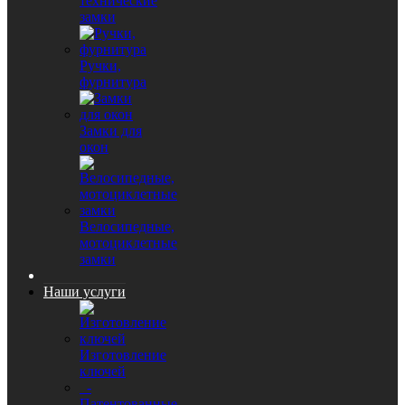
технические
замки
Ручки,
фурнитура
Замки для
окон
Велосипедные,
мотоциклетные
замки
Наши услуги
Изготовление
ключей
-
Патентованные