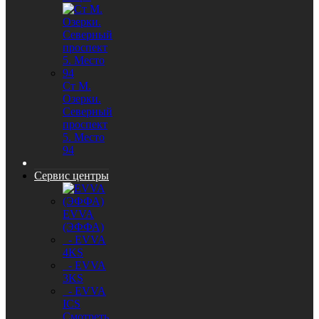
Ст М.
Озерки.
Северный
проспект
5. Место
94
Сервис центры
EVVA
(ЭФФА)
- EVVA
4KS
- EVVA
3KS
- EVVA
ICS
Смотреть