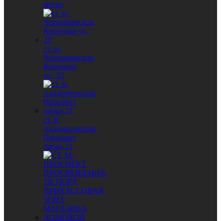
метро
ст .м.
Чернышевская,
Кирочная
ул., 23
ст. м.
Академическая,
Проспект
науки,21