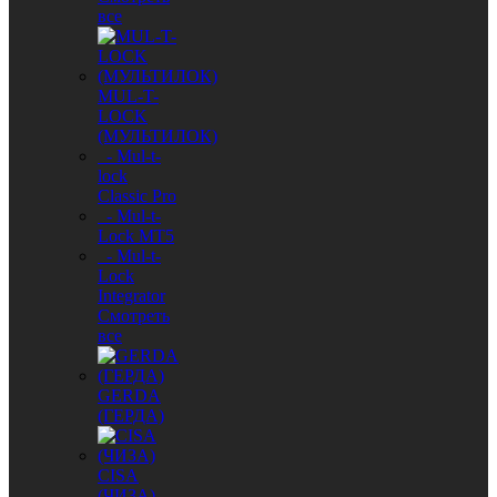
все
MUL-T-
LOCK
(МУЛЬТИЛОК)
- Mul-t-
lock
Classic Pro
- Mul-t-
Lock MT5
- Mul-t-
Lock
Integrator
Смотреть
все
GERDA
(ГЕРДА)
CISA
(ЧИЗА)