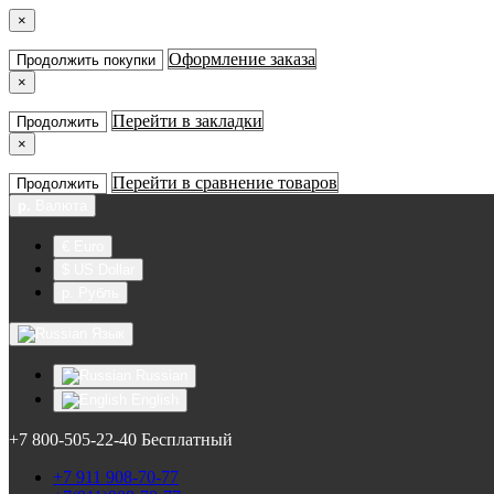
×
Оформление заказа
Продолжить покупки
×
Перейти в закладки
Продолжить
×
Перейти в сравнение товаров
Продолжить
р.
Валюта
€ Euro
$ US Dollar
р. Рубль
Язык
Russian
English
+7 800-505-22-40 Бесплатный
+7 911 908-70-77