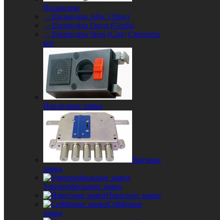
Цилиндры
- Цилиндры Абус (Abus)
- Цилиндры Герда (Gerda)
- Цилиндры Чиза (Cisa)
Смотреть
все
Накладные замки
Врезные
замки
Узкопрофильные замки
Навесные замки
Сейфовые
замки