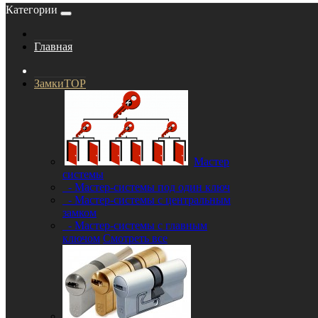
Категории
Главная
Замки
TOP
Мастер
системы
- Мастер-системы под один ключ
- Мастер-системы с центральным
замком
- Мастер-системы с главным
ключом
Смотреть все