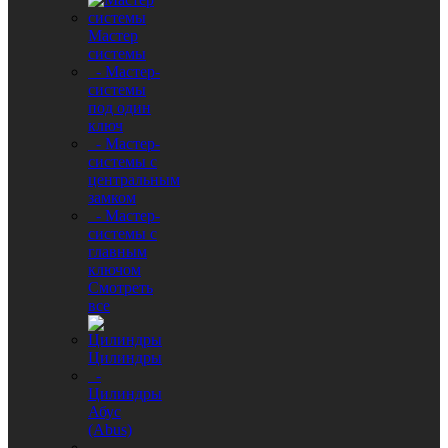
Мастер
системы
- Мастер-
системы
под один
ключ
- Мастер-
системы с
центральным
замком
- Мастер-
системы с
главным
ключом
Смотреть
все
Цилиндры
-
Цилиндры
Абус
(Abus)
-