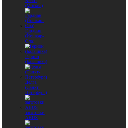
Визит
(Москва)
Гардиан
(Йошкар-
Ола)
Герион
(Балашиха)
Делга
(Санкт-
Петербург)
заготовки
ABUS