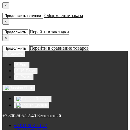
×
Оформление заказа
Продолжить покупки
×
Перейти в закладки
Продолжить
×
Перейти в сравнение товаров
Продолжить
р.
Валюта
€ Euro
$ US Dollar
р. Рубль
Язык
Russian
English
+7 800-505-22-40 Бесплатный
+7 911 908-70-77