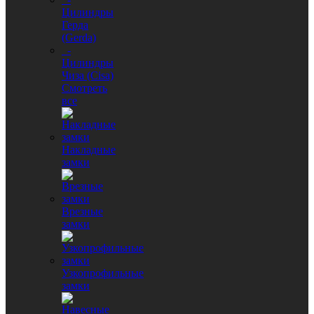
Цилиндры
Герда
(Gerda)
-
Цилиндры
Чиза (Cisa)
Смотреть
все
Накладные
замки
Врезные
замки
Узкопрофильные
замки