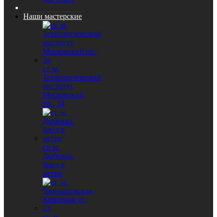
Наши мастерские
ст. м.
Технологический
институт,
Московский
пр., 34
ст. м.
Дыбенко.
Вход в
метро
ст .м.