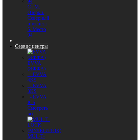
Ст М.
Озерки.
Северный
проспект
5. Место
94
Сервис центры
EVVA
(ЭФФА)
- EVVA
4KS
- EVVA
3KS
- EVVA
ICS
Смотреть
все
MUL-T-