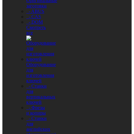
Оригинальные
заготовки
- ABUS
- CAS
- DOM
Смотреть
все
Оборудование
для
изготовления
ключей
- Станки
для
вертикальных
ключей
- Фрезы
и копиры
- Станки
для
английских