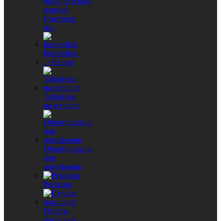
(французских)
ключей
Смотреть
все
Батарейки
- Renata
Таблички
на металле
Оборудование
для
домофонов
Реклама
Пульты
для ворот