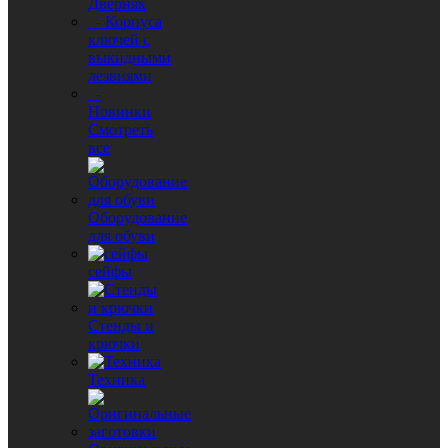
Дверняк
- Корпуса
ключей с
выкидными
лезвиями
-
Новинки
Смотреть
все
Оборудование
для обуви
сейфы
Стенды и
крючки
Техника