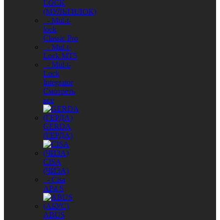
LOCK
(МУЛЬТИЛОК)
- Mul-t-
lock
Classic Pro
- Mul-t-
Lock MT5
- Mul-t-
Lock
Integrator
Смотреть
все
GERDA
(ГЕРДА)
CISA
(ЧИЗА)
- Cisa
AP4 S
ABUS