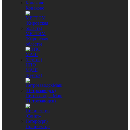
Конаково
МЕТТЭМ
(Кировская
область)
НПО
МАШ
(Реутов)
ПетрозаводскМаш
(Петрозаводск)
Поливектор