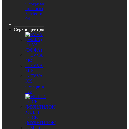
Северный
проспект
5. Место
94
Сервис центры
EVVA
(ЭФФА)
- EVVA
4KS
- EVVA
3KS
- EVVA
ICS
Смотреть
все
MUL-T-
LOCK
(МУЛЬТИЛОК)
- Mul-t-