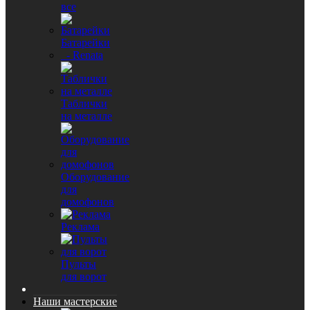
все
Батарейки
- Renata
Таблички
на металле
Оборудование
для
домофонов
Реклама
Пульты
для ворот
Наши мастерские