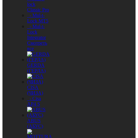
lock
Classic Pro
- Mul-t-
Lock MT5
- Mul-t-
Lock
Integrator
Смотреть
все
GERDA
(ГЕРДА)
CISA
(ЧИЗА)
- Cisa
AP4 S
ABUS
(АБУС)