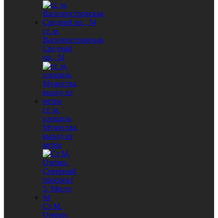
ст. м.
Василеостровская,
Средний
пр., 34
ст. м.
площадь
Мужества,
выход из
метро
Ст М.
Озерки.