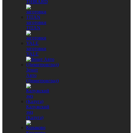
THIRARD
заготовки
TITAN
заготовки
YALE
Зенит
Авто
(Димитровград)
Калужский
эмз
(Калуга)
Конаково