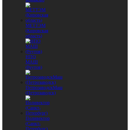
МЕТТЭМ
(Кировская
область)
НПО
МАШ
(Реутов)
ПетрозаводскМаш
(Петрозаводск)
Поливектор
(Санкт-
Петербург)