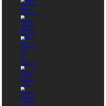
Mauer
(Германия)
Mottura
(Италия)
Mul-
t-
Lock
(Израиль)
OnGuard
(США)
Pointlock
(Россия)