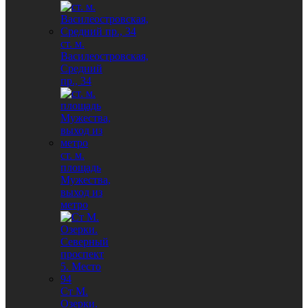
ст. м.
Василеостровская,
Средний
пр., 34
ст. м.
площадь
Мужества,
выход из
метро
Ст М.
Озерки.