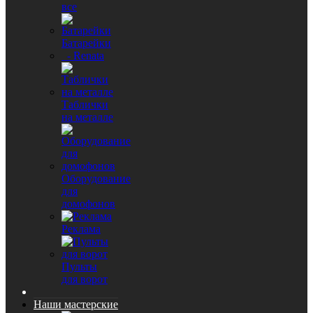
все
Батарейки
- Renata
Таблички
на металле
Оборудование
для
домофонов
Реклама
Пульты
для ворот
Наши мастерские