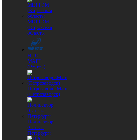
МЕТТЭМ
(Кировская
область)
НПО
МАШ
(Реутов)
ПетрозаводскМаш
(Петрозаводск)
Поливектор
(Санкт-
Петербург)