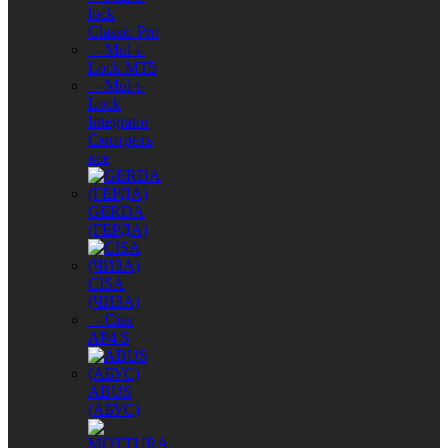
lock
Classic Pro
- Mul-t-
Lock MT5
- Mul-t-
Lock
Integrator
Смотреть
все
GERDA
(ГЕРДА)
CISA
(ЧИЗА)
- Cisa
AP4 S
ABUS
(АБУС)