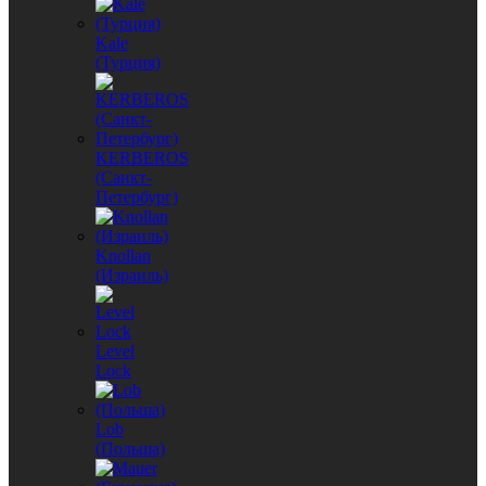
Kale
(Турция)
KERBEROS
(Санкт-
Петербург)
Knollan
(Израиль)
Level
Lock
Lob
(Польша)