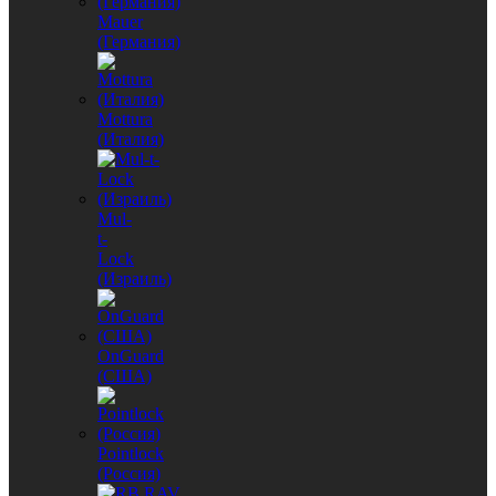
Mauer
(Германия)
Mottura
(Италия)
Mul-
t-
Lock
(Израиль)
OnGuard
(США)
Pointlock
(Россия)