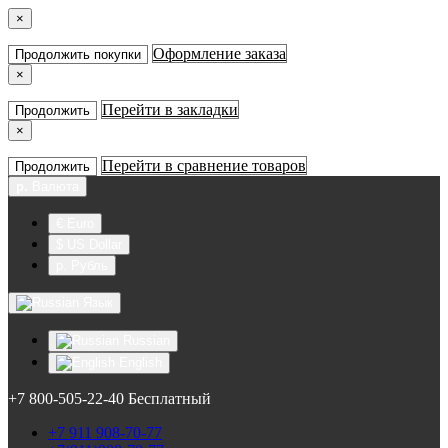
×
Оформление заказа
Продолжить покупки
×
Перейти в закладки
Продолжить
×
Перейти в сравнение товаров
Продолжить
р.
Валюта
€ Euro
$ US Dollar
р. Рубль
Язык
Russian
English
+7 800-505-22-40 Бесплатный
+7 911 908-70-77