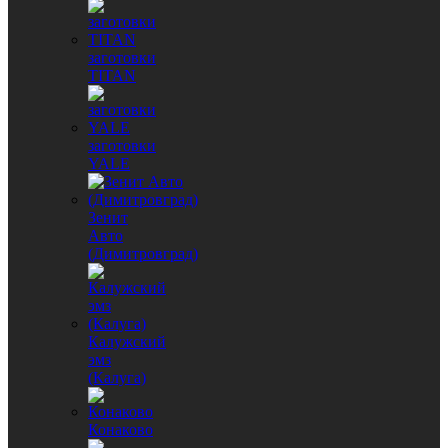
заготовки
TITAN
заготовки
YALE
Зенит
Авто
(Димитровград)
Калужский
эмз
(Калуга)
Конаково