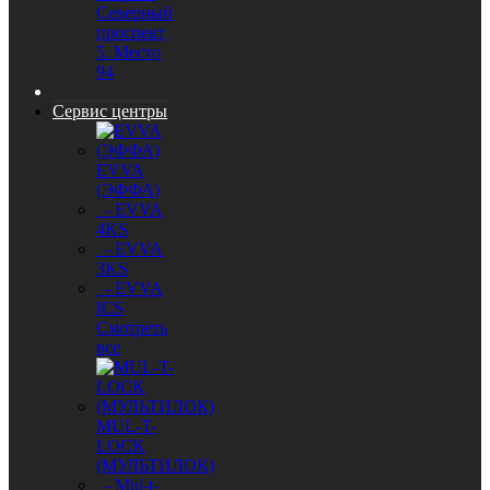
Северный
проспект
5. Место
94
Сервис центры
EVVA
(ЭФФА)
- EVVA
4KS
- EVVA
3KS
- EVVA
ICS
Смотреть
все
MUL-T-
LOCK
(МУЛЬТИЛОК)
- Mul-t-