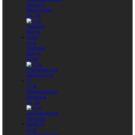
институт,
Московский
пр., 34
ст. м.
Дыбенко.
Вход в
метро
ст .м.
Чернышевская,
Кирочная
ул., 23
ст. м.
Академическая,