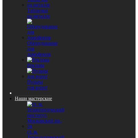
Таблички
на металле
Оборудование
для
домофонов
Реклама
Пульты
для ворот
Наши мастерские
ст. м.
Технологический