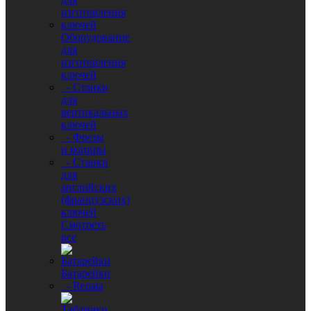
Оборудование
для
изготовления
ключей
- Станки
для
вертикальных
ключей
- Фрезы
и копиры
- Станки
для
английских
(французских)
ключей
Смотреть
все
Батарейки
- Renata