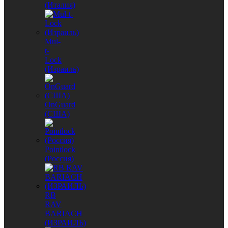
(Италия)
Mul-
t-
Lock
(Израиль)
OnGuard
(США)
Pointlock
(Россия)
RB
RAV
BARIACH
(ИЗРАИЛЬ)