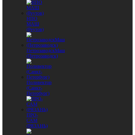
НПО
МАШ
(Реутов)
ПетрозаводскМаш
(Петрозаводск)
Поливектор
(Санкт-
Петербург)
ПРО-
САМ
(РЯЗАНЬ)