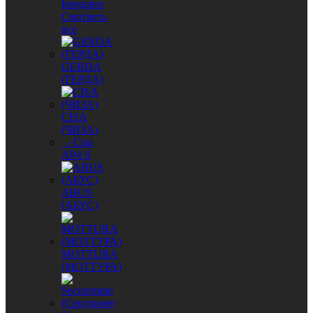
Integrator
Смотреть
все
GERDA
(ГЕРДА)
CISA
(ЧИЗА)
- Cisa
AP4 S
ABUS
(АБУС)
MОTTURA
(МОТТУРА)