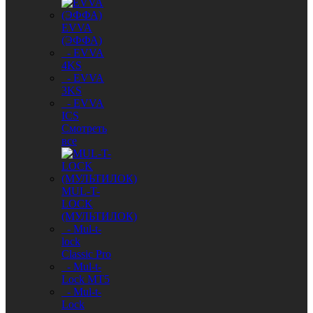
EVVA
(ЭФФА)
- EVVA
4KS
- EVVA
3KS
- EVVA
ICS
Смотреть
все
MUL-T-
LOCK
(МУЛЬТИЛОК)
- Mul-t-
lock
Classic Pro
- Mul-t-
Lock MT5
- Mul-t-
Lock