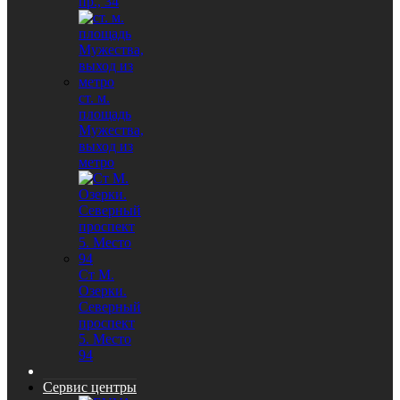
пр., 34
ст. м.
площадь
Мужества,
выход из
метро
Ст М.
Озерки.
Северный
проспект
5. Место
94
Сервис центры