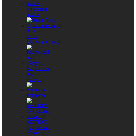
заготовки
YALE
Зенит
Авто
(Димитровград)
Калужский
эмз
(Калуга)
Конаково
МЕТТЭМ
(Кировская
область)