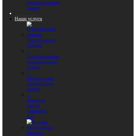
мотоциклетные
замки
Наши услуги
Изготовление
ключей
-
Патентованные
(защищенные)
ключи
-
Французские
(английские)
ключи
-
Финские
ключи
Смотреть
все
Заточка