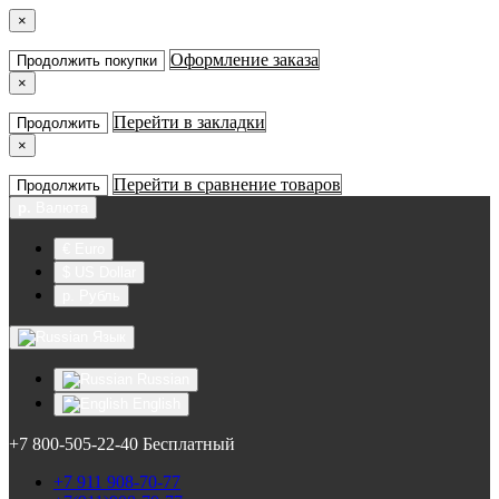
×
Оформление заказа
Продолжить покупки
×
Перейти в закладки
Продолжить
×
Перейти в сравнение товаров
Продолжить
р.
Валюта
€ Euro
$ US Dollar
р. Рубль
Язык
Russian
English
+7 800-505-22-40 Бесплатный
+7 911 908-70-77