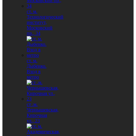
ст. м.
Технологический
институт,
Московский
пр., 34
ст. м.
Дыбенко.
Вход в
метро
ст .м.
Чернышевская,
Кирочная
ул., 23