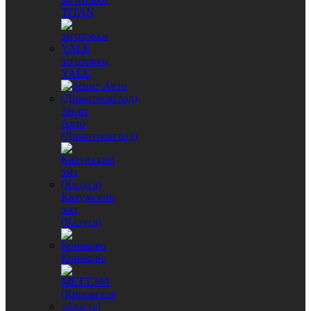
TITAN
заготовки
YALE
Зенит
Авто
(Димитровград)
Калужский
эмз
(Калуга)
Конаково