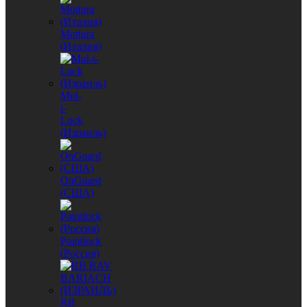
Mottura
(Италия)
Mul-
t-
Lock
(Израиль)
OnGuard
(США)
Pointlock
(Россия)
RB