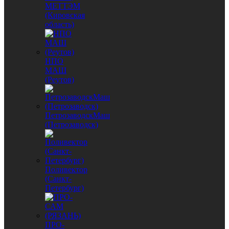
МЕТТЭМ
(Кировская
область)
НПО
МАШ
(Реутов)
ПетрозаводскМаш
(Петрозаводск)
Поливектор
(Санкт-
Петербург)
ПРО-