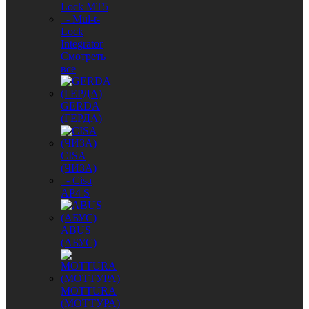
Lock MT5
- Mul-t-
Lock
Integrator
Смотреть
все
GERDA
(ГЕРДА)
CISA
(ЧИЗА)
- Cisa
AP4 S
ABUS
(АБУС)
MОTTURA
(МОТТУРА)