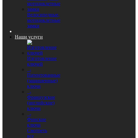
Велосипедные,
мотоциклетные
замки
Наши услуги
Изготовление
ключей
-
Патентованные
(защищенные)
ключи
-
Французские
(английские)
ключи
-
Финские
ключи
Смотреть
все