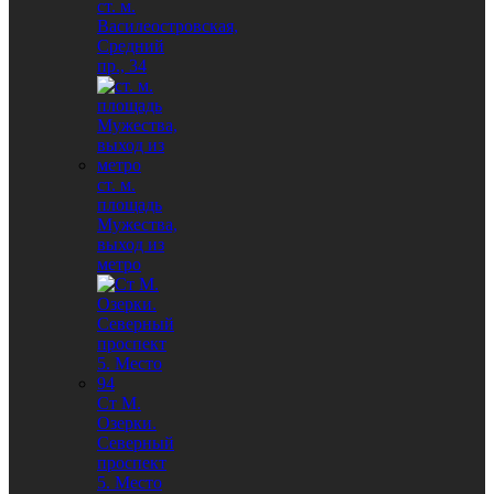
ст. м.
Василеостровская,
Средний
пр., 34
ст. м.
площадь
Мужества,
выход из
метро
Ст М.
Озерки.
Северный
проспект
5. Место