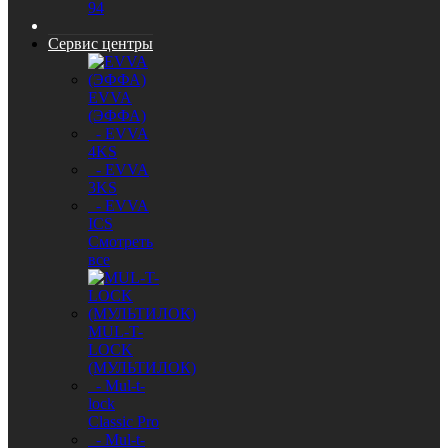
94
Сервис центры
EVVA
(ЭФФА)
- EVVA
4KS
- EVVA
3KS
- EVVA
ICS
Смотреть
все
MUL-T-
LOCK
(МУЛЬТИЛОК)
- Mul-t-
lock
Classic Pro
- Mul-t-