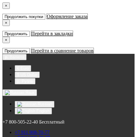
×
Оформление заказа
Продолжить покупки
×
Перейти в закладки
Продолжить
×
Перейти в сравнение товаров
Продолжить
р.
Валюта
€ Euro
$ US Dollar
р. Рубль
Язык
Russian
English
+7 800-505-22-40 Бесплатный
+7 911 908-70-77