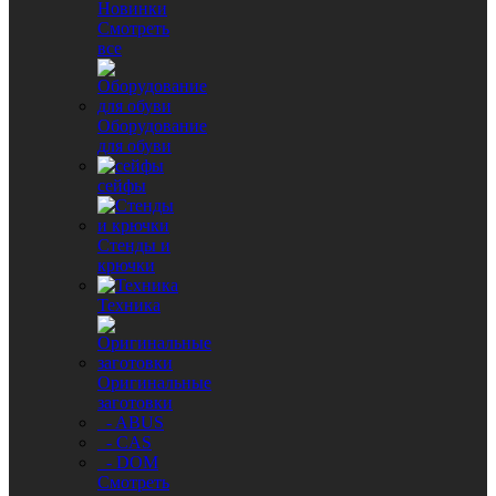
Новинки
Смотреть
все
Оборудование
для обуви
сейфы
Стенды и
крючки
Техника
Оригинальные
заготовки
- ABUS
- CAS
- DOM
Смотреть