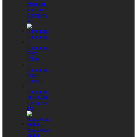
главным
ключом
Смотреть
все
Цилиндры
-
Цилиндры
Абус
(Abus)
-
Цилиндры
Герда
(Gerda)
-
Цилиндры
Чиза (Cisa)
Смотреть
все
Накладные
замки