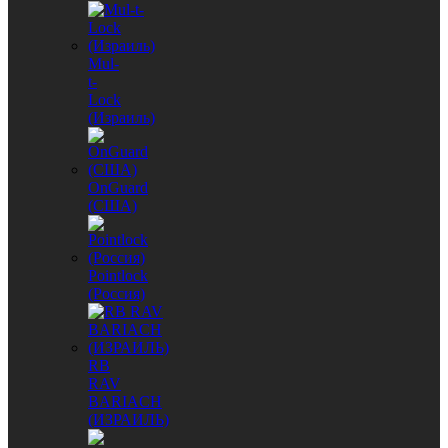
Mul-
t-
Lock
(Израиль)
OnGuard
(США)
Pointlock
(Россия)
RB
RAV
BARIACH
(ИЗРАИЛЬ)