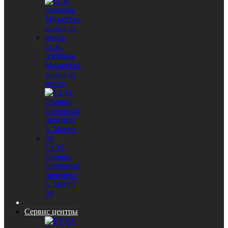
ст. м.
площадь
Мужества,
выход из
метро
Ст М.
Озерки.
Северный
проспект
5. Место
94
Сервис центры