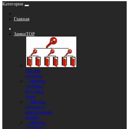
Категории
Главная
Замки
TOP
Мастер
системы
- Мастер-
системы
под один
ключ
- Мастер-
системы с
центральным
замком
- Мастер-
системы с