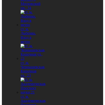
Московский
пр., 34
ст. м.
Дыбенко.
Вход в
метро
ст .м.
Чернышевская,
Кирочная
ул., 23
ст. м.
Академическая,
Проспект