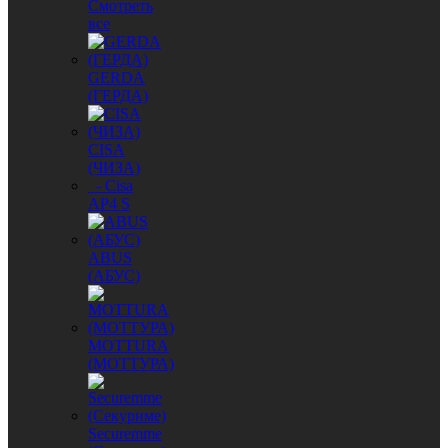
Смотреть
все
GERDA
(ГЕРДА)
CISA
(ЧИЗА)
- Cisa
AP4 S
ABUS
(АБУС)
MОTTURA
(МОТТУРА)
Securemme