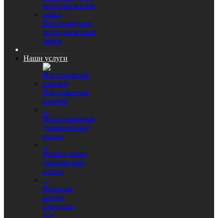
Велосипедные,
мотоциклетные
замки
Наши услуги
Изготовление
ключей
-
Патентованные
(защищенные)
ключи
-
Французские
(английские)
ключи
-
Финские
ключи
Смотреть
все