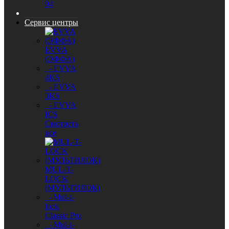
94
Сервис центры
EVVA
(ЭФФА)
- EVVA
4KS
- EVVA
3KS
- EVVA
ICS
Смотреть
все
MUL-T-
LOCK
(МУЛЬТИЛОК)
- Mul-t-
lock
Classic Pro
- Mul-t-