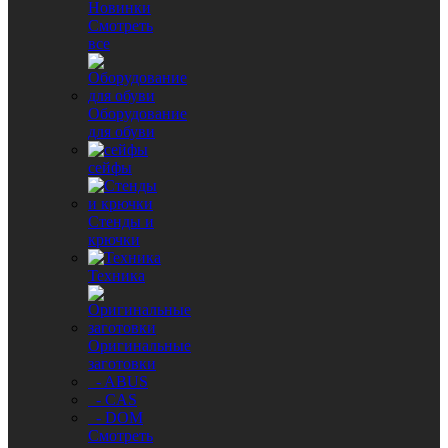
Новинки
Смотреть
все
Оборудование
для обуви
сейфы
Стенды и
крючки
Техника
Оригинальные
заготовки
- ABUS
- CAS
- DOM
Смотреть