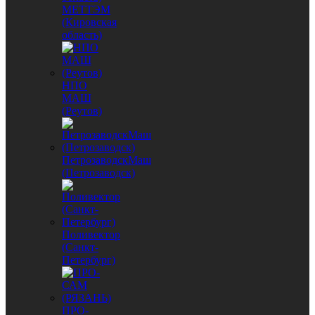
МЕТТЭМ
(Кировская
область)
НПО
МАШ
(Реутов)
ПетрозаводскМаш
(Петрозаводск)
Поливектор
(Санкт-
Петербург)
ПРО-