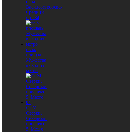
ст. м.
Василеостровская,
Средний
пр., 34
ст. м.
площадь
Мужества,
выход из
метро
Ст М.
Озерки.
Северный
проспект
5. Место