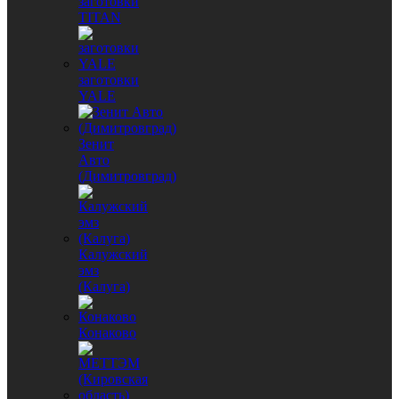
заготовки
TITAN
заготовки
YALE
Зенит
Авто
(Димитровград)
Калужский
эмз
(Калуга)
Конаково