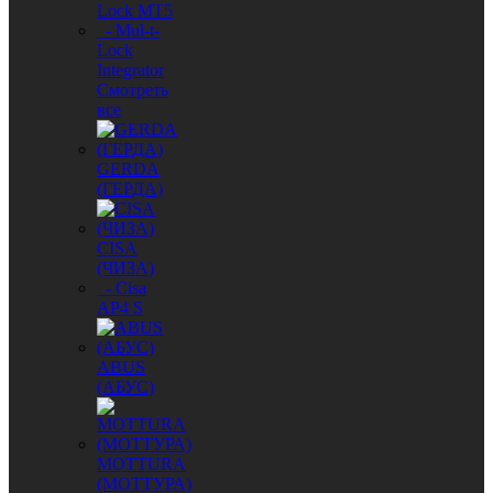
Lock MT5
- Mul-t-
Lock
Integrator
Смотреть
все
GERDA
(ГЕРДА)
CISA
(ЧИЗА)
- Cisa
AP4 S
ABUS
(АБУС)
MОTTURA
(МОТТУРА)