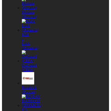
Mottura
(Италия)
Mul-
t-
Lock
(Израиль)
OnGuard
(США)
Pointlock
(Россия)
RB