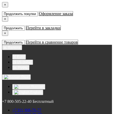
×
Оформление заказа
Продолжить покупки
×
Перейти в закладки
Продолжить
×
Перейти в сравнение товаров
Продолжить
р.
Валюта
€ Euro
$ US Dollar
р. Рубль
Язык
Russian
English
+7 800-505-22-40 Бесплатный
+7 911 908-70-77