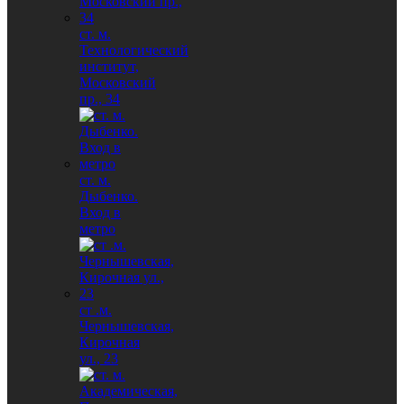
ст. м.
Технологический
институт,
Московский
пр., 34
ст. м.
Дыбенко.
Вход в
метро
ст .м.
Чернышевская,
Кирочная
ул., 23