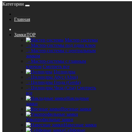
Категории
Главная
Замки
TOP
Мастер системы
- Мастер-системы под один ключ
- Мастер-системы с центральным
замком
- Мастер-системы с главным
ключом
Смотреть все
Цилиндры
- Цилиндры Абус (Abus)
- Цилиндры Герда (Gerda)
- Цилиндры Чиза (Cisa)
Смотреть
все
Накладные
замки
Врезные замки
Узкопрофильные замки
Навесные замки
Сейфовые