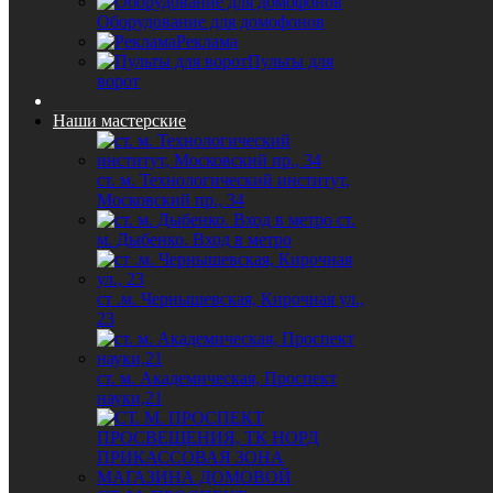
Оборудование для домофонов
Реклама
Пульты для
ворот
Наши мастерские
ст. м. Технологический институт,
Московский пр., 34
ст.
м. Дыбенко. Вход в метро
ст .м. Чернышевская, Кирочная ул.,
23
ст. м. Академическая, Проспект
науки,21