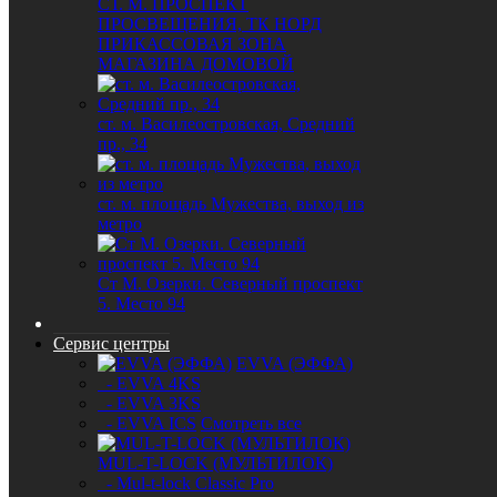
СТ. М. ПРОСПЕКТ
ПРОСВЕЩЕНИЯ, ТК НОРД
ПРИКАССОВАЯ ЗОНА
МАГАЗИНА ДОМОВОЙ
ст. м. Василеостровская, Средний
пр., 34
ст. м. площадь Мужества, выход из
метро
Ст М. Озерки. Северный проспект
5. Место 94
Сервис центры
EVVA (ЭФФА)
- EVVA 4KS
- EVVA 3KS
- EVVA ICS
Смотреть все
MUL-T-LOCK (МУЛЬТИЛОК)
- Mul-t-lock Classic Pro